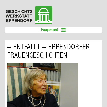
Zum
Geschichtswerkstatt
Inhalt
Eppendorf
springen
Hauptmenü
– ENTFÄLLT – EPPENDORFER
FRAUENGESCHICHTEN