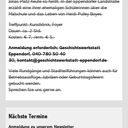
Jonas-Platz heute so heißt. In der Eppendorfer Landstraße
erzählt eine ihrer ehemaligen Schülerinnen über die
Malschule und das Leben von Heidi Pulley-Boyes.
Treffpunkt: Kunstklinik, Foyer
Dauer: ca. 2 Std.
Kosten: € 7,-/erm. € 5,-
Anmeldung erforderlich: Geschichtswerkstatt
Eppendorf, 040-780 50 40
30, kontakt@geschichtswerkstatt-eppendorf.de
Viele Rundgänge und Stadtteilführungen können auch für
Betriebsausflüge, Jubiläen oder Geburtstagsfeiern
gebucht werden.
Sprechen Sie uns gerne an.
Nächste Termine
Anmeldung zu unserem Newsletter