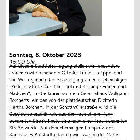
Sonntag, 8. Oktober 2023
15:00 Uhr
Auf diesem Stadtteilrundgang stellen wir besondere
Frauen sowie besondere Orte für Frauen in Eppendorf
vor. Wir beginnen den Spaziergang an einer ehemaligen
„Zufluchtsstätte für sittlich gefährdete junge Frauen und
Mädchen“, und erfahren vor dem Geburtshaus Wolfgang
Borcherts einiges von der plattdeutschen Dichterin
Hertha Borchert. In der Schottmüllerstraße wird die
Geschichte erzählt, wie aus der nach einem Mann
benannten Straße heute eine nach einer Frau benannten
Straße wurde. Auf dem ehemaligen Parkplatz des
Kaufhauses Karstadt erfahren wir, warum der Marie-