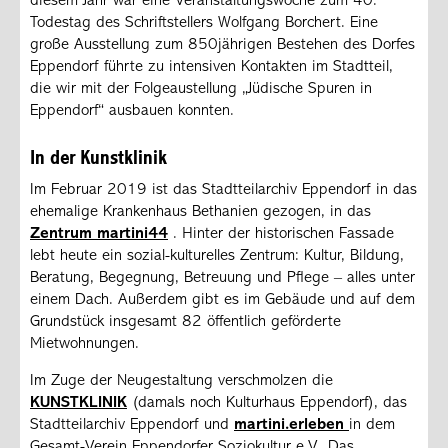
diesem Jahr war eine Veranstaltungswoche zum 40.
Todestag des Schriftstellers Wolfgang Borchert. Eine
große Ausstellung zum 850jährigen Bestehen des Dorfes
Eppendorf führte zu intensiven Kontakten im Stadtteil,
die wir mit der Folgeaustellung „Jüdische Spuren in
Eppendorf“ ausbauen konnten.
In der Kunstklinik
Im Februar 2019 ist das Stadtteilarchiv Eppendorf in das
ehemalige Krankenhaus Bethanien gezogen, in das
Zentrum martini44
. Hinter der historischen Fassade
lebt heute ein sozial-kulturelles Zentrum: Kultur, Bildung,
Beratung, Begegnung, Betreuung und Pflege – alles unter
einem Dach. Außerdem gibt es im Gebäude und auf dem
Grundstück insgesamt 82 öffentlich geförderte
Mietwohnungen.
Im Zuge der Neugestaltung verschmolzen die
KUNSTKLINIK
(damals noch Kulturhaus Eppendorf), das
Stadtteilarchiv Eppendorf und
martini.erleben
in dem
Gesamt-Verein Eppendorfer Soziokultur e.V.. Das