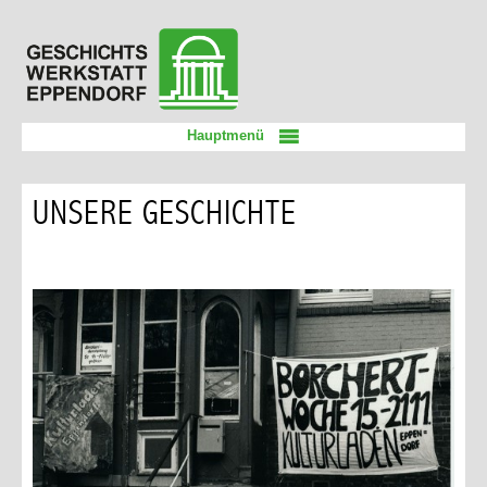
Zum
Geschichtswerkstatt
Inhalt
Eppendorf
springen
Hauptmenü
UNSERE GESCHICHTE