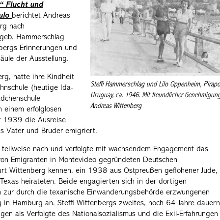
!“ Flucht und
ulo
berichtet Andreas
rg nach
, geb. Hammerschlag
nbergs Erinnerungen und
äule der Ausstellung.
rg, hatte ihre Kindheit
Steffi Hammerschlag und Lilo Oppenheim, Pirapol
hnschule (heutige Ida-
Uruguay, ca. 1946. Mit freundlicher Genehmigun
ädchenschule
Andreas Wittenberg
h einem erfolglosen
r 1939 die Ausreise
is Vater und Bruder emigriert.
g teilweise nach und verfolgte mit wachsendem Engagement das
von Emigranten in Montevideo gegründeten Deutschen
Kurt Wittenberg kennen, ein 1938 aus Ostpreußen geflohener Jude,
exas heirateten. Beide engagierten sich in der dortigen
ch zur durch die texanische Einwanderungsbehörde erzwungenen
g in Hamburg an. Steffi Wittenbergs zweites, noch 64 Jahre dauer
n als Verfolgte des Nationalsozialismus und die Exil-Erfahrungen