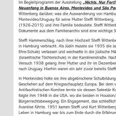
Im Begleitprogramm der Ausstellung
„Nichts. Nur Fort
Neuanfang in Buenos Aires, Montevideo und São Pa
Wittenberg darüber, was die Auswanderung von Hambu
Montevideo/Uruguay für seine Mutter Steffi Wittenberg
(1926-2015) und ihre Familie bedeutete. Steffi Witte
Dokumente aus dem Familienarchiv sind eine wichtige S
Steffi Hammerschlag, nach ihrer Hochzeit Steffi Wittenbe
in Hamburg verbracht. Als Jüdin musste sie 1935 die Ja
Ehre-Schule) verlassen und wechselte in die jüdische M
(Israelitische Töchterschule) in der Karolinenstraße. Nac
Versuch 1938 gelang ihrer Mutter und ihr im Dezembe
nach Uruguay. Hierhin waren ein Jahr zuvor bereits Steff
In Montevideo holte sie ihre abgebrochene Schulbildun
Geschehen auf dem Kriegsschauplatz Europa. Bei dem 
Antifaschistischen Komitee lernte sie dessen Sekretär 
folgte ihm 1948 in die USA, wo die beiden in Houston/T
Bürgerrechtsbewegung. Ein Engagement, das schließli
Ausreise führte. 1951 kamen Steffi und Kurt Wittenber
Leben in Hamburg war bis zum Ende durch die Erfahrunge